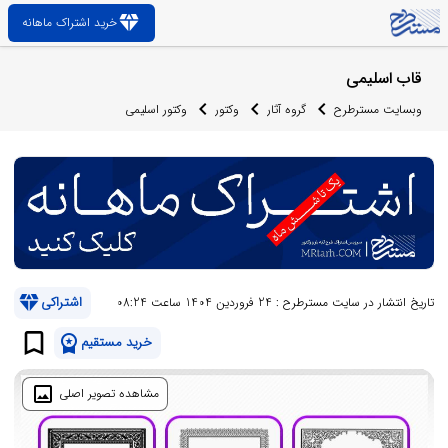
diamond
خرید اشتراک ماهانه
قاب اسلیمی
وبسایت مسترطرح
گروه آثار
وکتور
وکتور اسلیمی
diamond
اشتراکی
تاریخ انتشار در سایت مسترطرح : 24 فروردین 1404 ساعت 08:24
bookmark_border
workspace_premium
خرید مستقیم
image
مشاهده تصویر اصلی