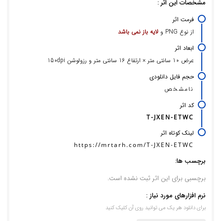
مشخصات این اثر :
فرمت اثر
از نوع PNG و
لایه باز نمی باشد
ابعاد اثر
عرض 10 سانتی متر × ارتفاع 16 سانتی متر و رزولوشن 150dpi
حجم فایل دانلودی
نامشخص
کد اثر
T-JXEN-ETWC
لینک کوتاه اثر
https://mrtarh.com/T-JXEN-ETWC
برچسب ها:
برچسبی برای این اثر ثبت نشده است.
نرم افزارهای مورد نیاز :
برای دانلود هر یک می توانید روی آن کلیک کنید