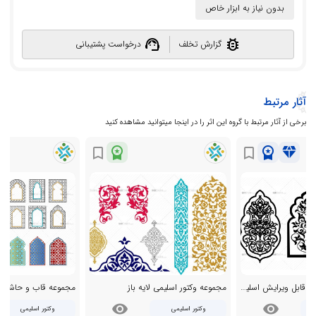
بدون نیاز به ابزار خاص
support_agent
bug_report
گزارش تخلف
درخواست پشتیبانی
آثار مرتبط
برخی از آثار مرتبط با گروه این اثر را در اینجا میتوانید مشاهده کنید
workspace_premium
workspace_premium
diamond
bookmark_border
bookmark_border
دانلود طرح لایه باز و قابل ویرایش اسلیمی
مجموعه وکتور اسلیمی لایه باز
visibility
visibility
وکتور اسلیمی
وکتور اسلیمی