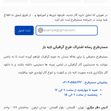
در صورتی که تمایل دارید آثار جدید، طرحها، تیزرها و آموزشها و.... از طریق ایمیل به اطلاع
شما برسد در خبرنامه مسترطرح ثبت نام کنید
ثبت ایمیل
مسترطرح رسانه اشتراک طرح گرافیکی لایه باز
مسترطرح محیطی را برای علاقه مندان به حوزه گرافیک فراهم آورده است تا به راحتی
بتوانند به جدیدترین آثار گرافیکی در تمامی زمینه ها دسترسی داشته باشند و با دانلود
آثار بارگذاری شده بصورت لایه باز، بر کیفیت و تنوع آثار تولیدی خود بیافزایند
پشتیبانی مسترطرح :
021 40558242
شنبه تا چهارشنبه از ساعت 9 الی 17
پنجشنبه از ساعت 9 الی 15
آدرس دفتر مرکزی :
تهران - گلستان - بلوار گلستان - میدان ارغون - ساختمان 176 - واحد