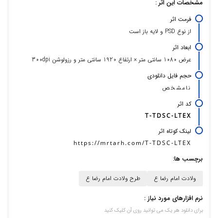
مشخصات این اثر :
فرمت اثر
از نوع PSD و لایه باز است
ابعاد اثر
عرض 1080 سانتی متر × ارتفاع 1920 سانتی متر و رزولوشن 300dpi
حجم فایل دانلودی
نامشخص
کد اثر
T-TDSC-LTEX
لینک کوتاه اثر
https://mrtarh.com/T-TDSC-LTEX
برچسب ها:
ولادت امام رضا ع
طرح ولادت امام رضا ع
نرم افزارهای مورد نیاز :
برای دانلود هر یک می توانید روی آن کلیک کنید