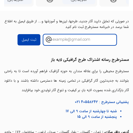
visibility
visibility
امام رضا (ص)
امام رضا (ص)
در صورتی که تمایل دارید آثار جدید، طرحها، تیزرها و آموزشها و.... از طریق ایمیل به اطلاع
شما برسد در خبرنامه مسترطرح ثبت نام کنید
ثبت ایمیل
مسترطرح رسانه اشتراک طرح گرافیکی لایه باز
مسترطرح محیطی را برای علاقه مندان به حوزه گرافیک فراهم آورده است تا به راحتی
بتوانند به جدیدترین آثار گرافیکی در تمامی زمینه ها دسترسی داشته باشند و با دانلود
آثار بارگذاری شده بصورت لایه باز، بر کیفیت و تنوع آثار تولیدی خود بیافزایند
پشتیبانی مسترطرح :
021 40558242
شنبه تا چهارشنبه از ساعت 9 الی 17
پنجشنبه از ساعت 9 الی 15
آدرس دفتر مرکزی :
تهران - گلستان - بلوار گلستان - میدان ارغون - ساختمان 176 - واحد