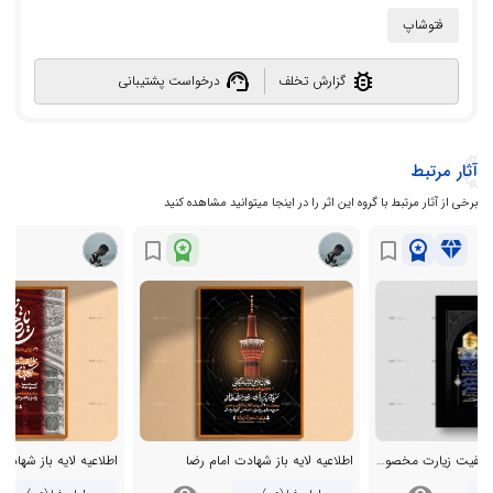
فتوشاپ
support_agent
bug_report
گزارش تخلف
درخواست پشتیبانی
آثار مرتبط
برخی از آثار مرتبط با گروه این اثر را در اینجا میتوانید مشاهده کنید
workspace_premium
workspace_premium
diamond
bookmark_border
bookmark_border
اطلاعیه لایه باز و باکیفیت زیارت مخصوص امام رضا (ع) + استوری
اطلاعیه لایه باز شهادت امام رضا
اطلاعیه لایه باز شهادت