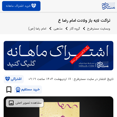
diamond
خرید اشتراک ماهانه
تراکت لایه باز ولادت امام رضا ع
وبسایت مسترطرح
گروه آثار
مذهبی
امام رضا (ص)
diamond
اشتراکی
تاریخ انتشار در سایت مسترطرح : 17 اردیبهشت 1404 ساعت 09:19
bookmark_border
workspace_premium
خرید مستقیم
image
مشاهده تصویر اصلی