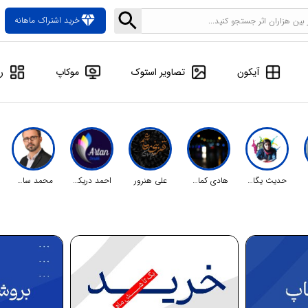
diamond
خرید اشتراک ماهانه
آیکون
تصاویر استوک
موکاپ
ر
حدیث یگانه دوست
هادی کمال زاده فرد
علی هنرور
احمد دریکوند
محمد سادات احمدی