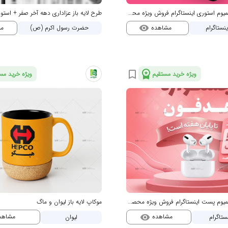
قالب لایه باز پریمیوم استوری اینستاگرام فروش ویژه محصولات psd
طرح لایه باز عزاداری دهه آخر صفر + استو
مشاهده
م
نستاگرام
حضرت رسول اکرم (ص)
visibility
workspace_premium
bookmark_border
ویژه خرید مستقیم
ویژه خرید مس
قالب لایه باز پریمیوم پست اینستاگرام فروش ویژه محصولات psd
موکاپ لایه باز لیوان و ماگ
مشاهده
مشاهد
تاگرام
لیوان
visibility