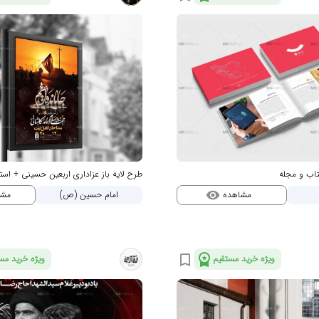
کتاب و مجله
طرح لایه باز عزاداری اربعین حسینی + است
مشاهده
مشا
امام حسین (ص)
visibility
workspace_premium
bookmark_border
ویژه خرید مستقیم
ویژه خرید مس