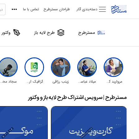
دسته‌بندی آثار
طراحان مسترطرح
تماس با ما
مسترطرح
طرح لایه باز
وکتور
مروارید کلانترنیا
میلاد عباسی
زینب رزاقی
گرافیک اردیبهشت
سجاد محمدی
مسترطرح | سرویس اشتراک طرح لایه باز و وکتور