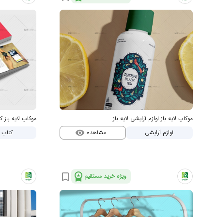
موکاپ لایه باز لوازم آرایشی لایه باز
موکاپ لایه باز 
مشاهده
لوازم آرایشی
کتاب
visibility
workspace_premium
bookmark_border
ویژه خرید مستقیم