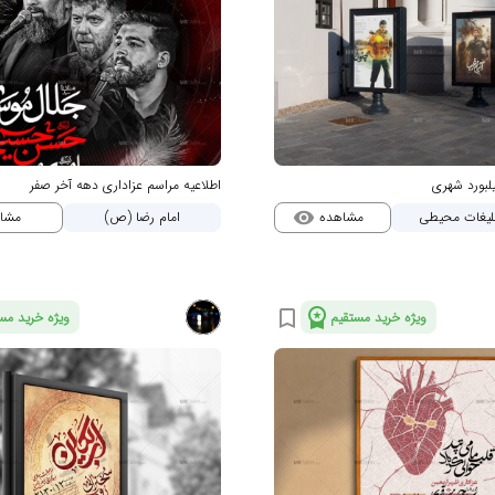
یلبورد شهری
اطلاعیه مراسم عزاداری دهه آخر صفر
مشاهده
مشا
تبلیغات محیطی
امام رضا (ص)
visibility
workspace_premium
bookmark_border
ویژه خرید مستقیم
ویژه خرید مس