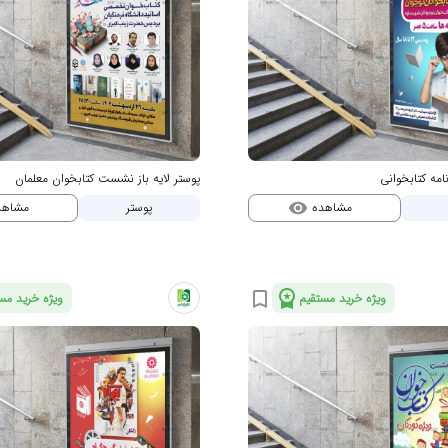
نامه کتابخوانی
پوستر لایه باز نشست کتابخوان معلمان
مشاهده
مشاه
پوستر
visibility
workspace_premium
bookmark_border
ویژه خرید مستقیم
ویژه خرید مس