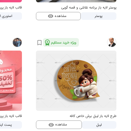
پوستر لایه باز برنامه نقاشی و قصه گویی
مشاهده
پوستر
استوری ای
visibility
workspace_premium
bookmark_border
ویژه خرید مستقیم
طرح لایه باز لیبل برش خاص کافه
مشاهده
لیبل
پست اینس
visibility