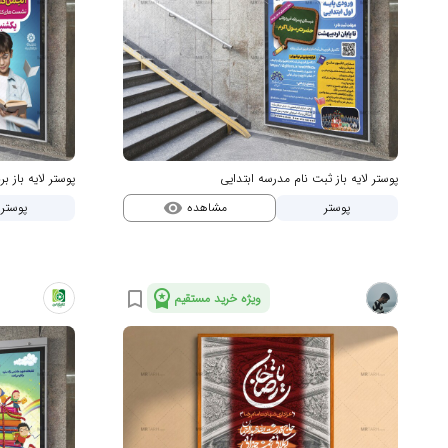
پوستر لایه باز ثبت نام مدرسه ابتدایی
پوستر لایه باز بر
مشاهده
پوستر
پوستر
visibility
workspace_premium
bookmark_border
ویژه خرید مستقیم