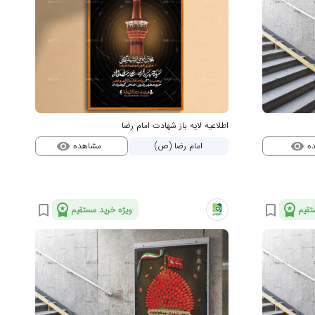
اطلاعیه لایه باز شهادت امام رضا
ده
مشاهده
امام رضا (ص)
visibility
visibility
workspace_premium
workspace_premium
bookmark_border
bookmark_border
تقیم
ویژه خرید مستقیم