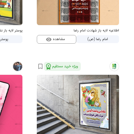
اطلاعیه لایه باز شهادت امام رضا
پوستر لایه باز
مشاهده
امام رضا (ص)
پوستر
visibility
workspace_premium
bookmark_border
ویژه خرید مستقیم