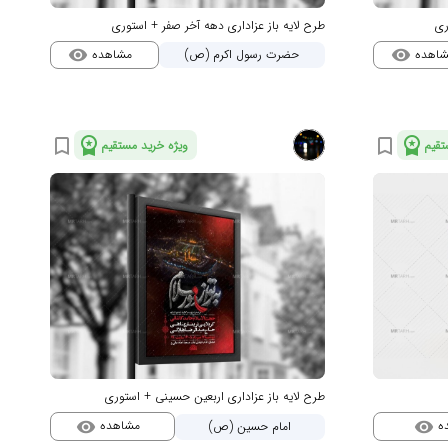
ری
طرح لایه باز عزاداری دهه آخر صفر + استوری
شاهده
مشاهده
حضرت رسول اکرم (ص)
visibility
visibility
workspace_premium
workspace_premium
bookmark_border
bookmark_border
تقیم
ویژه خرید مستقیم
طرح لایه باز عزاداری اربعین حسینی + استوری
ه
مشاهده
امام حسین (ص)
visibility
visibility