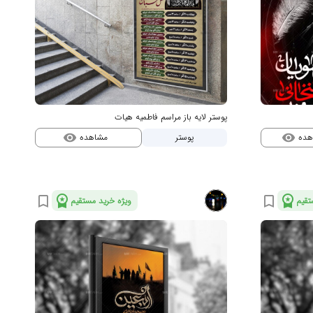
پوستر لایه باز مراسم فاطمیه هیات
هده
مشاهده
پوستر
visibility
visibility
workspace_premium
workspace_premium
bookmark_border
bookmark_border
تقیم
ویژه خرید مستقیم