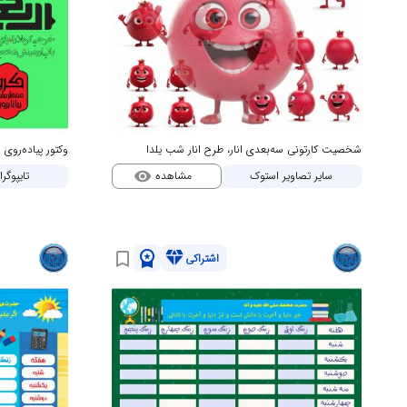
شخصیت کارتونی سه‌بعدی انار، طرح انار شب یلدا
وکتور پیاده‌روی 
مشاهده
سایر تصاویر استوک
تایپوگر
visibility
workspace_premium
diamond
bookmark_border
اشتراکی