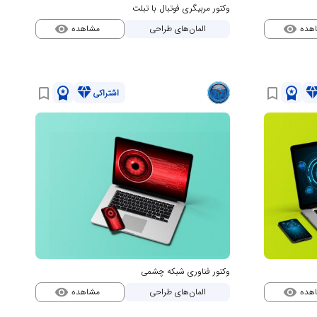
وکتور مربیگری فوتبال با تبلت
هده
مشاهده
المان‌های طراحی
visibility
visibility
workspace_premium
diamond
workspace_premium
diamo
bookmark_border
bookmark_border
اشتراکی
وکتور فناوری شبکه چشمی
هده
مشاهده
المان‌های طراحی
visibility
visibility