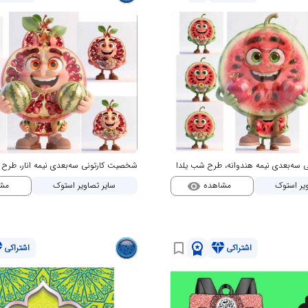
سه‌بعدی نیمه هندوانه، طرح شب یلدا
شخصیت کارتونی سه‌بعدی نیمه انار، طرح 
مشاهده
مش
یر استوک
سایر تصاویر استوک
visibility
nd
workspace_premium
diamond
bookmark_border
اشتراکی
اشتراکی