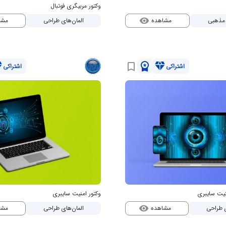
وکتور مربیگری فوتبال
مشاهده
مشا
ر مذهبی
المان‌های طراحی
visibility
nd
workspace_premium
diamond
bookmark_border
اشتراکی
اشتراکی
نیت سایبری
وکتور امنیت سایبری
مشاهده
مشا
ی طراحی
المان‌های طراحی
visibility