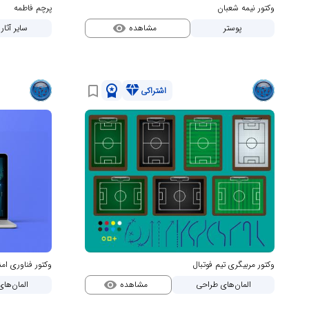
وکتور نیمه شعبان
پرچم فاطمه
مشاهده
پوستر
سایر آثا
visibility
workspace_premium
diamond
bookmark_border
اشتراکی
وکتور مربیگری تیم فوتبال
وکتور فناوری ام
مشاهده
المان‌های طراحی
المان‌ها
visibility