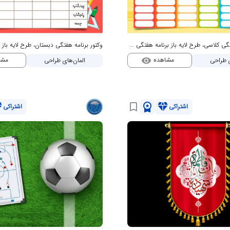
وکتور برنامه هفتگی کلاسی، طرح لایه باز برنامه هفتگی دانش آموز مدرسه
مشاهده
مشا
ی طراحی
المان‌های طراحی
visibility
nd
workspace_premium
diamond
bookmark_border
اشتراکی
اشتراکی