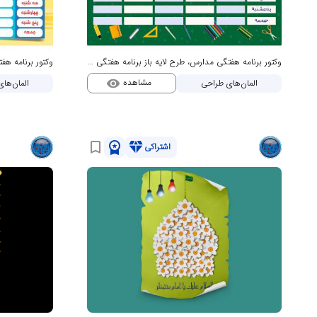
وکتور برنامه هفتگی مدارس، طرح لایه باز برنامه هفتگی دانش آموز مدرسه
مشاهده
المان‌های طراحی
المان‌ها
visibility
workspace_premium
diamond
bookmark_border
اشتراکی