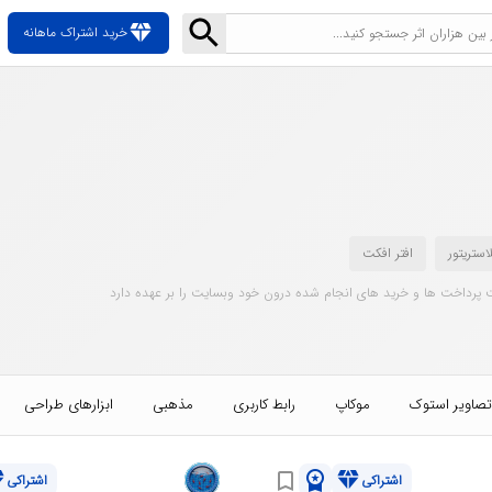
diamond
خرید اشتراک ماهانه
لاستریتور
افتر افکت
 پرداخت ها و خرید های انجام شده درون خود وبسایت را بر عهده دارد
تصاویر استوک
موکاپ
رابط کاربری
مذهبی
ابزارهای طراحی
nd
workspace_premium
diamond
bookmark_border
اشتراکی
اشتراکی