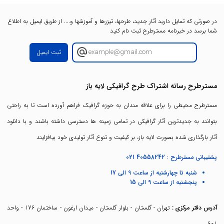
در صورتی که تمایل دارید آثار جدید، طرحها، تیزرها و آموزشها و.... از طریق ایمیل به اطلاع
شما برسد در خبرنامه مسترطرح ثبت نام کنید
ثبت ایمیل
مسترطرح رسانه اشتراک طرح گرافیکی لایه باز
مسترطرح محیطی را برای علاقه مندان به حوزه گرافیک فراهم آورده است تا به راحتی
بتوانند به جدیدترین آثار گرافیکی در تمامی زمینه ها دسترسی داشته باشند و با دانلود
آثار بارگذاری شده بصورت لایه باز، بر کیفیت و تنوع آثار تولیدی خود بیافزایند
پشتیبانی مسترطرح :
021 40558242
شنبه تا چهارشنبه از ساعت 9 الی 17
پنجشنبه از ساعت 9 الی 15
آدرس دفتر مرکزی :
تهران - گلستان - بلوار گلستان - میدان ارغون - ساختمان 176 - واحد
601