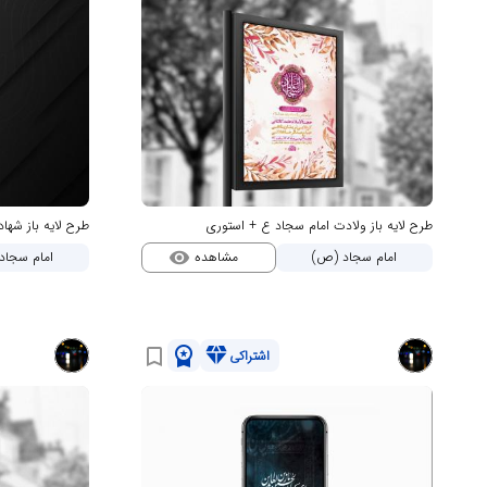
طرح لایه باز ولادت امام سجاد ع + استوری
طرح لایه باز شها
مشاهده
امام سجاد (ص)
امام سجاد
visibility
workspace_premium
diamond
bookmark_border
اشتراکی