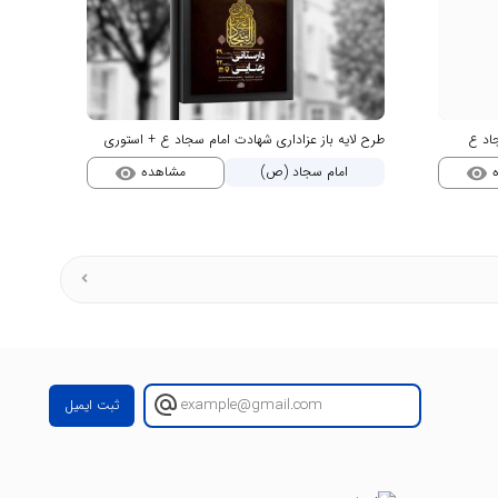
جاد ع
طرح لایه باز عزاداری شهادت امام سجاد ع + استوری
ه
مشاهده
امام سجاد (ص)
visibility
visibility
ثبت ایمیل