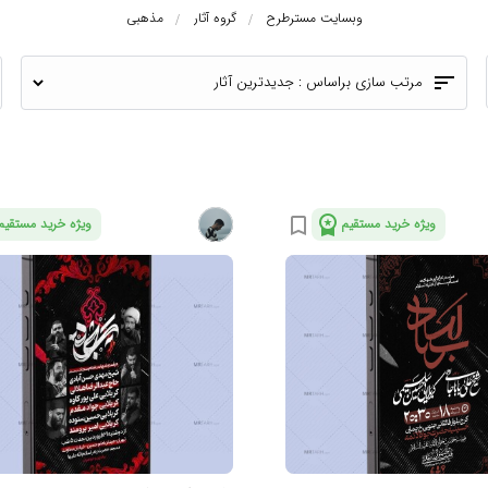
وبسایت مسترطرح
گروه آثار
مذهبی
sort
مرتب سازی براساس :
workspace_premium
bookmark_border
ویژه خرید مستقیم
ویژه خرید مستقیم