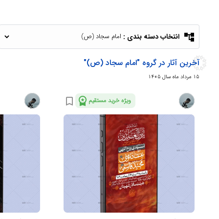
account_tree
انتخاب دسته بندی :
آخرین آثار در گروه "امام سجاد (ص)"
15 مرداد ماه سال 1405
workspace_premium
bookmark_border
ویژه خرید مستقیم