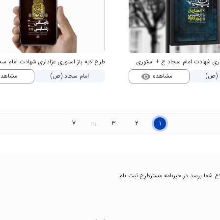
داری شهادت امام سجاد ع + استوری
طرح لایه باز استوری عزاداری شهادت امام س
مشاهده
مشاهد
 (ص)
امام سجاد (ص)
visibility
7
...
3
2
1
اطلاع شما برسد در خبرنامه مسترطرح ثبت نام