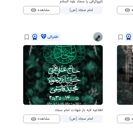
تایپوگرافی یا سجاد علیه السلام
ه
مشاهده
امام سجاد (ص)
visibility
visibility
workspace_premium
diamond
workspace_premium
bookmark_border
bookmark_border
اشتراکی
اطلاعیه لایه باز شهادت امام سجاد
ه
مشاهده
امام سجاد (ص)
visibility
visibility