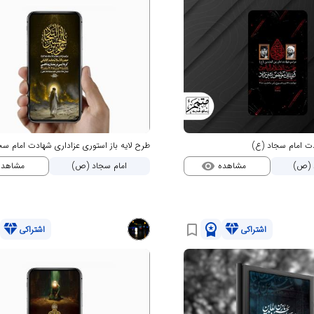
دت امام سجاد (ع)
طرح لایه باز استوری عزاداری شهادت امام س
مشاهده
مشاهد
 (ص)
امام سجاد (ص)
visibility
diamond
workspace_premium
diamond
bookmark_border
اشتراکی
اشتراکی