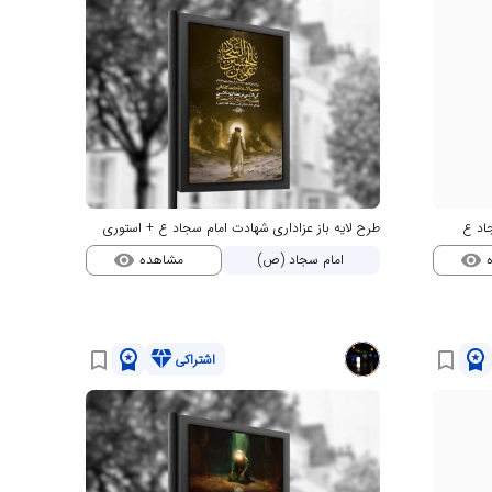
جاد ع
طرح لایه باز عزاداری شهادت امام سجاد ع + استوری
ه
مشاهده
امام سجاد (ص)
visibility
visibility
workspace_premium
diamond
workspace_premium
bookmark_border
bookmark_border
اشتراکی