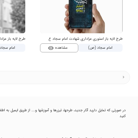
طرح لایه باز استوری عزاداری شهادت امام سجاد ع
طرح لایه باز عزا
مشاهده
امام سجاد (ص)
امام سجاد
visibility
در صورتی که تمایل دارید آثار جدید، طرحها، تیزرها و آموزشها و.... از طریق ایمیل به 
کنید