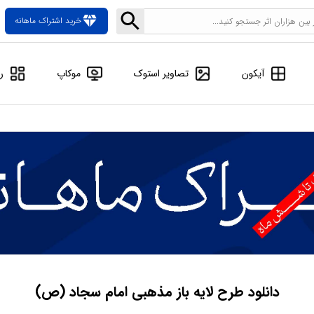
diamond
خرید اشتراک ماهانه
آیکون
تصاویر استوک
موکاپ
ر
دانلود طرح لایه باز مذهبی امام سجاد (ص)