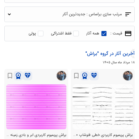
sort
مرتب سازی براساس :
payment
قیمت :
همه آثار
فقط اشتراکی
پولی
آخرین آثار در گروه "براش"
18 مرداد ماه سال 1405
workspace_premium
diamond
workspace_premium
diamond
bookmark_border
bookmark_border
براش پریمیوم کاربردی خطی فتوشاپ 30 عدی
براش پریمیوم کاربردی ابر و بادی زمینه فتوشاپ 30 عددی