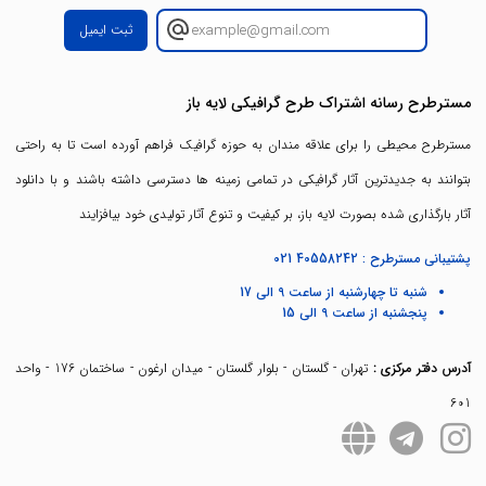
ثبت ایمیل
مسترطرح رسانه اشتراک طرح گرافیکی لایه باز
مسترطرح محیطی را برای علاقه مندان به حوزه گرافیک فراهم آورده است تا به راحتی
بتوانند به جدیدترین آثار گرافیکی در تمامی زمینه ها دسترسی داشته باشند و با دانلود
آثار بارگذاری شده بصورت لایه باز، بر کیفیت و تنوع آثار تولیدی خود بیافزایند
پشتیبانی مسترطرح :
021 40558242
شنبه تا چهارشنبه از ساعت 9 الی 17
پنجشنبه از ساعت 9 الی 15
آدرس دفتر مرکزی :
تهران - گلستان - بلوار گلستان - میدان ارغون - ساختمان 176 - واحد
601