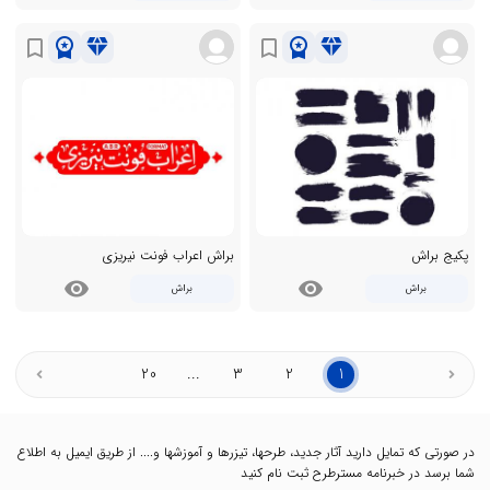
workspace_premium
diamond
workspace_premium
diamond
bookmark_border
bookmark_border
پکیج براش
براش اعراب فونت نیریزی
visibility
visibility
براش
براش
20
...
3
2
1
در صورتی که تمایل دارید آثار جدید، طرحها، تیزرها و آموزشها و.... از طریق ایمیل به اطلاع
شما برسد در خبرنامه مسترطرح ثبت نام کنید