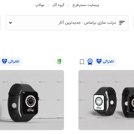
وبسایت مسترطرح
گروه آثار
موکاپ
sort
مرتب سازی براساس :
diamond
workspace_premium
diamond
bookmark_border
اشتراکی
اشتراکی