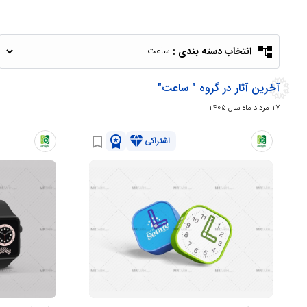
account_tree
انتخاب دسته بندی :
آخرین آثار در گروه " ساعت"
17 مرداد ماه سال 1405
workspace_premium
diamond
bookmark_border
اشتراکی