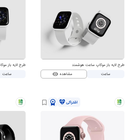
طرح لایه باز موکاپ ساعت هوشمند
طرح لایه باز مو
مشاهده
ساعت
ساعت
visibility
workspace_premium
diamond
bookmark_border
اشتراکی