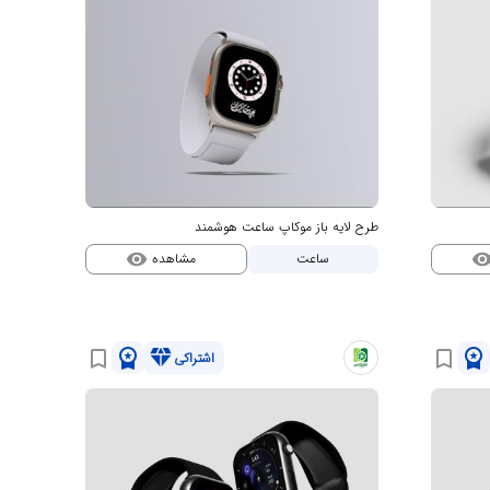
طرح لایه باز موکاپ ساعت هوشمند
مشاهده
ساعت
visibility
visibili
workspace_premium
diamond
workspace_premium
bookmark_border
bookmark_border
اشتراکی