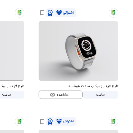
workspace_premium
diamond
bookmark_border
اشتراکی
طرح لایه باز موکاپ ساعت هوشمند
طرح لایه باز مو
مشاهده
ساعت
ساعت
visibility
workspace_premium
diamond
bookmark_border
اشتراکی