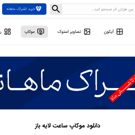
diamond
خرید اشتراک ماهانه
آیکون
تصاویر استوک
موکاپ
ر
دانلود موکاپ ساعت لایه باز