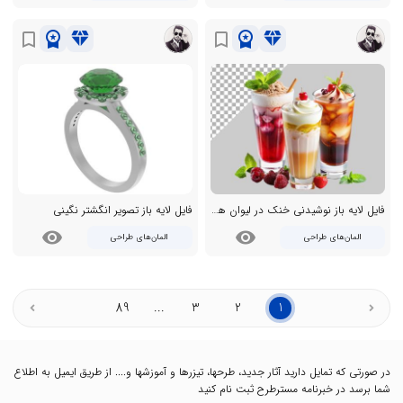
workspace_premium
diamond
workspace_premium
diamond
bookmark_border
bookmark_border
فایل لایه باز نوشیدنی خنک در لیوان های مختلف
فایل لایه باز تصویر انگشتر نگینی
visibility
visibility
المان‌های طراحی
المان‌های طراحی
89
...
3
2
1
در صورتی که تمایل دارید آثار جدید، طرحها، تیزرها و آموزشها و.... از طریق ایمیل به اطلاع
شما برسد در خبرنامه مسترطرح ثبت نام کنید