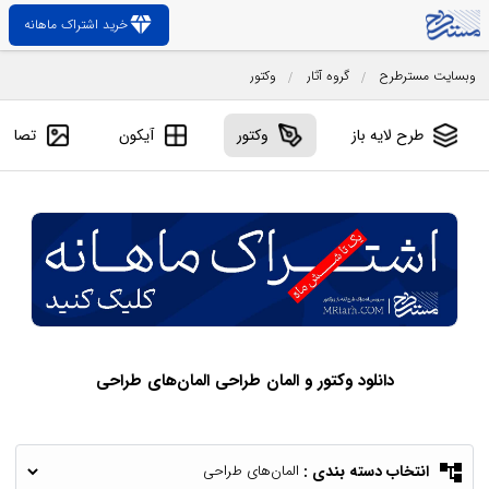
diamond
خرید اشتراک ماهانه
وبسایت مسترطرح
گروه آثار
وکتور
طرح لایه باز
وکتور
آیکون
تصاویر
دانلود وکتور و المان طراحی المان‌های طراحی
account_tree
انتخاب دسته بندی :