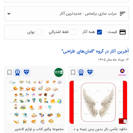
sort
مرتب سازی براساس :
payment
قیمت :
همه آثار
فقط اشتراکی
پولی
آخرین آثار در گروه "المان‌های طراحی"
16 مرداد ماه سال 1405
workspace_premium
diamond
workspace_premium
diamond
bookmark_border
bookmark_border
دانلود عکس بال بدون پس زمینه و دوربری شده با فرمت png
مجموعه وکتور کتاب و لوازم التحریر