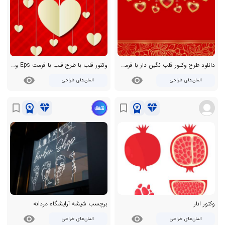
دانلود طرح وکتور قلب نگین دار با فرمت EPS
وکتور قلب با طرح قلب با فرمت Eps و کیفیت بالا
visibility
visibility
المان‌های طراحی
المان‌های طراحی
workspace_premium
diamond
workspace_premium
diamond
bookmark_border
bookmark_border
وکتور انار
برچسب شیشه آرایشگاه مردانه
visibility
visibility
المان‌های طراحی
المان‌های طراحی