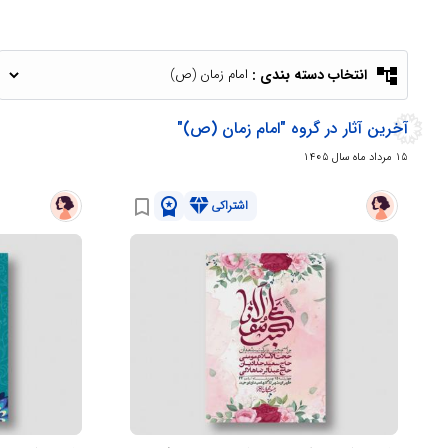
account_tree
انتخاب دسته بندی :
آخرین آثار در گروه "امام زمان (ص)"
15 مرداد ماه سال 1405
workspace_premium
diamond
bookmark_border
اشتراکی