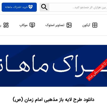
diamond
خرید اشتراک ماهانه
آیکون
تصاویر استوک
موکاپ
ر
دانلود طرح لایه باز مذهبی امام زمان (ص)