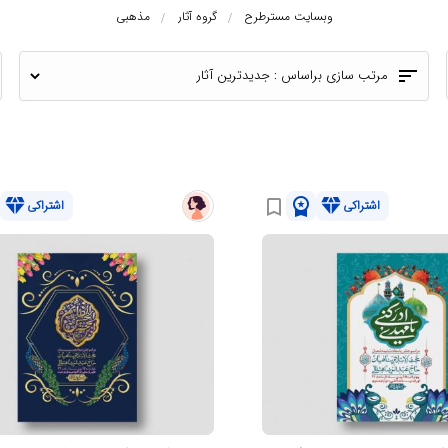
وبسایت مسترطرح
گروه آثار
مذهبی
sort
مرتب سازی براساس :
diamond
workspace_premium
diamond
bookmark_border
اشتراکی
اشتراکی