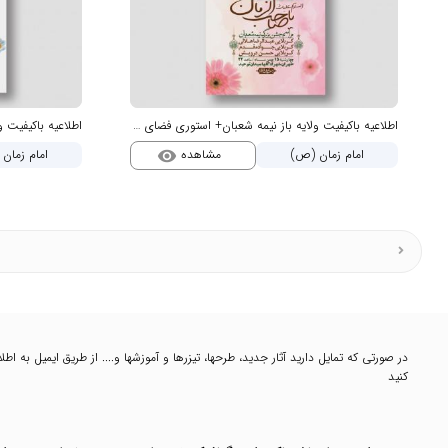
اطلاعیه باکیفیت ولایه باز نیمه شعبان+ استوری فضای مجازی
مشاهده
امام زمان (ص)
امام زمان
visibility
در صورتی که تمایل دارید آثار جدید، طرحها، تیزرها و آموزشها و.... از طریق ایمیل به 
کنید