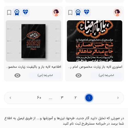
workspace_premium
diamond
workspace_premium
diamond
bookmark_border
bookmark_border
استوری لایه باز زیارت مخصوص امام رضا ع
اطلاعیه لایه باز و باکیفیت زیارت مخصوص امام رضا (ع) + استوری
visibility
visibility
امام رضا (ص)
امام رضا (ص)
60
...
3
2
1
در صورتی که تمایل دارید آثار جدید، طرحها، تیزرها و آموزشها و.... از طریق ایمیل به اطلاع
شما برسد در خبرنامه مسترطرح ثبت نام کنید