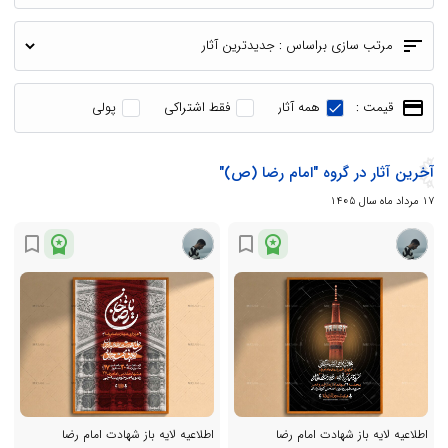
sort
مرتب سازی براساس :
payment
قیمت :
همه آثار
فقط اشتراکی
پولی
آخرین آثار در گروه "امام رضا (ص)"
17 مرداد ماه سال 1405
workspace_premium
workspace_premium
bookmark_border
bookmark_border
اطلاعیه لایه باز شهادت امام رضا
اطلاعیه لایه باز شهادت امام رضا