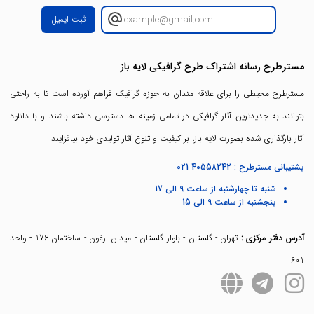
ثبت ایمیل
مسترطرح رسانه اشتراک طرح گرافیکی لایه باز
مسترطرح محیطی را برای علاقه مندان به حوزه گرافیک فراهم آورده است تا به راحتی
بتوانند به جدیدترین آثار گرافیکی در تمامی زمینه ها دسترسی داشته باشند و با دانلود
آثار بارگذاری شده بصورت لایه باز، بر کیفیت و تنوع آثار تولیدی خود بیافزایند
پشتیبانی مسترطرح :
021 40558242
شنبه تا چهارشنبه از ساعت 9 الی 17
پنجشنبه از ساعت 9 الی 15
آدرس دفتر مرکزی :
تهران - گلستان - بلوار گلستان - میدان ارغون - ساختمان 176 - واحد
601