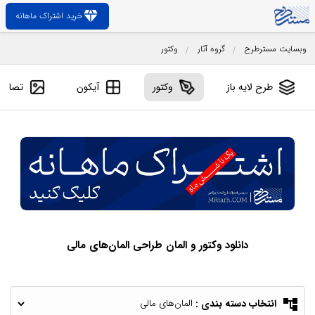
diamond
خرید اشتراک ماهانه
وبسایت مسترطرح
گروه آثار
وکتور
طرح لایه باز
وکتور
آیکون
تصاویر
دانلود وکتور و المان طراحی المان‌های مالی
account_tree
انتخاب دسته بندی :