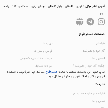
آدرس دفتر مرکزی :
تهران - گلستان - بلوار گلستان - میدان ارغون - ساختمان 176 - واحد
601
صفحات مسترطرح
طراحان
درباره ما
آثار خود را بفروشید
قوانین و مقررات
تماس با ما
سیاست حفظ حریم خصوصی
چگونه آثار خود را بفروشیم؟
سوالات متداول
تمای حقوق این وبسایت متعلق به سایت
مسترطرح
میباشد. کپی غیرقانونی و استفاده
تجاری از آثار از لحاظ شرعی و حقوقی مشکل دارد
تبلیغات
تبلیغات در سایت مسترطرح
تماس با ما