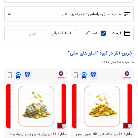
sort
مرتب سازی براساس :
payment
قیمت :
همه آثار
فقط اشتراکی
پولی
آخرین آثار در گروه "المان‌های مالی"
18 مرداد ماه سال 1405
workspace_premium
diamond
workspace_premium
diamond
bookmark_border
bookmark_border
دانلود عکس سکه های طلا بدون پس زمینه و دوربری شده با فرمت png
دانلود عکس پول بدون پس زمینه و دوربری شده با فرمت png