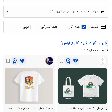
sort
مرتب سازی براساس :
payment
قیمت :
همه آثار
فقط اشتراکی
پولی
آخرین آثار در گروه "طرح لباس"
15 مرداد ماه سال 1405
workspace_premium
diamond
workspace_premium
diamond
bookmark_border
bookmark_border
وکتور طرح کیوت تیشرت، ماگ
طرح لایه باز تیشرت موتور سیکلت هوندا 125 برای چاپ روی تیشرت