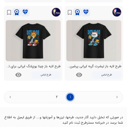
workspace_premium
diamond
workspace_premium
diamond
bookmark_border
bookmark_border
طرح لایه باز تیشرت گربه ایرانی پرشین کت
طرح لایه باز چیتا یوزپلنگ ایرانی برای تیشرت
visibility
visibility
طرح لباس
طرح لباس
2
1
در صورتی که تمایل دارید آثار جدید، طرحها، تیزرها و آموزشها و.... از طریق ایمیل به اطلاع
شما برسد در خبرنامه مسترطرح ثبت نام کنید