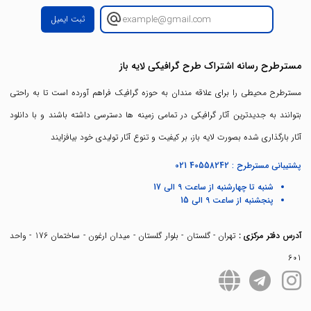
ثبت ایمیل
مسترطرح رسانه اشتراک طرح گرافیکی لایه باز
مسترطرح محیطی را برای علاقه مندان به حوزه گرافیک فراهم آورده است تا به راحتی
بتوانند به جدیدترین آثار گرافیکی در تمامی زمینه ها دسترسی داشته باشند و با دانلود
آثار بارگذاری شده بصورت لایه باز، بر کیفیت و تنوع آثار تولیدی خود بیافزایند
پشتیبانی مسترطرح :
021 40558242
شنبه تا چهارشنبه از ساعت 9 الی 17
پنجشنبه از ساعت 9 الی 15
آدرس دفتر مرکزی :
تهران - گلستان - بلوار گلستان - میدان ارغون - ساختمان 176 - واحد
601