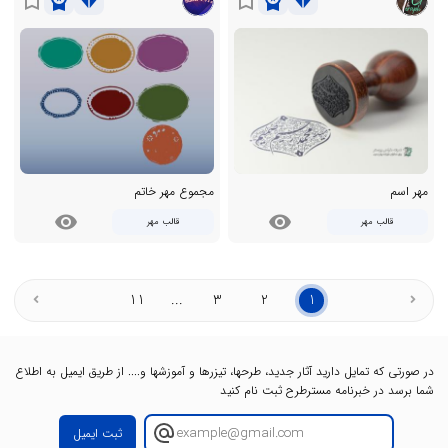
workspace_premium
diamond
workspace_premium
diamond
bookmark_border
bookmark_border
مهر اسم
مجموع مهر خاتم
visibility
visibility
قالب مهر
قالب مهر
11
...
3
2
1
در صورتی که تمایل دارید آثار جدید، طرحها، تیزرها و آموزشها و.... از طریق ایمیل به اطلاع
شما برسد در خبرنامه مسترطرح ثبت نام کنید
ثبت ایمیل