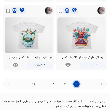
workspace_premium
diamond
workspace_premium
diamond
bookmark_border
bookmark_border
طرح لایه باز تیشرت کودکانه با عکس انیمیشنی
فایل لایه باز تیشرت با عکس انیمیشنی و کاتونی
visibility
visibility
اشیاء روزمره
اشیاء روزمره
10
...
3
2
1
در صورتی که تمایل دارید آثار جدید، طرحها، تیزرها و آموزشها و.... از طریق ایمیل به اطلاع
شما برسد در خبرنامه مسترطرح ثبت نام کنید