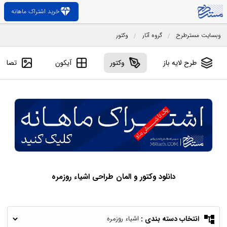
diamond
خرید اشتراک ماهانه
وبسایت مسترطرح
گروه آثار
وکتور
طرح لایه باز
وکتور
آیکون
تصاویر
دانلود وکتور و المان طراحی اشیاء روزمره
account_tree
انتخاب دسته بندی :