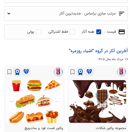
sort
مرتب سازی براساس :
payment
قیمت :
همه آثار
فقط اشتراکی
پولی
آخرین آثار در گروه "اشیاء روزمره"
17 مرداد ماه سال 1405
workspace_premium
diamond
workspace_premium
diamond
bookmark_border
bookmark_border
مجموعه وکتور شکلات
وکتور فست فود و ساندویچ