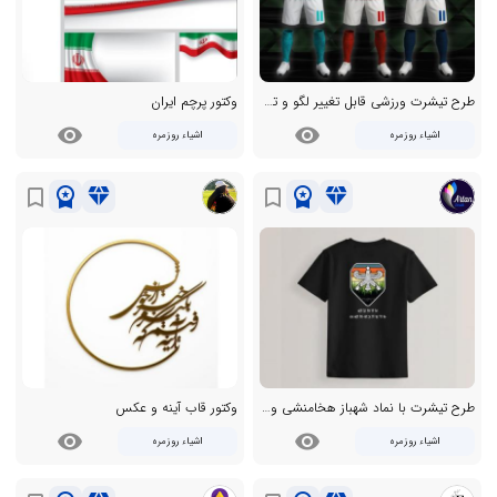
طرح تیشرت ورزشی قابل تغییر لگو و تبلیغات
وکتور پرچم ایران
visibility
visibility
اشیاء روزمره
اشیاء روزمره
workspace_premium
diamond
workspace_premium
diamond
bookmark_border
bookmark_border
طرح تیشرت با نماد شهباز هخامنشی و متن پارسی باستانی کهن
وکتور قاب آینه و عکس
visibility
visibility
اشیاء روزمره
اشیاء روزمره