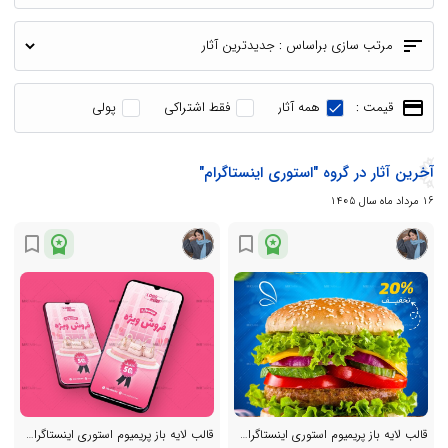
sort
مرتب سازی براساس :
payment
قیمت :
همه آثار
فقط اشتراکی
پولی
آخرین آثار در گروه "استوری اینستاگرام"
16 مرداد ماه سال 1405
workspace_premium
workspace_premium
bookmark_border
bookmark_border
قالب لایه باز پریمیوم استوری اینستاگرام تخفیف فست فود و رستوران psd
قالب لایه باز پریمیوم استوری اینستاگرام فروش ویژه محصولات psd