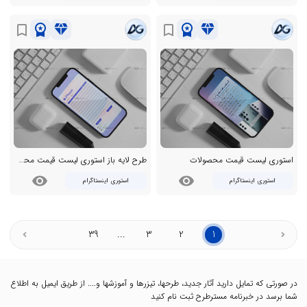
workspace_premium
diamond
workspace_premium
diamond
bookmark_border
bookmark_border
استوری لیست قیمت محصولات
طرح لایه باز استوری لیست قیمت محصولات
visibility
visibility
استوری اینستاگرام
استوری اینستاگرام
39
...
3
2
1
در صورتی که تمایل دارید آثار جدید، طرحها، تیزرها و آموزشها و.... از طریق ایمیل به اطلاع
شما برسد در خبرنامه مسترطرح ثبت نام کنید