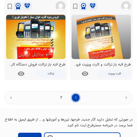
workspace_premium
diamond
workspace_premium
diamond
bookmark_border
bookmark_border
طرح لایه باز تراکت و کارت ویزیت فروش دستگاه کارت خوان
طرح لایه باز تراکت فروش دستگاه کارت خوان و ATM ( ای تی ام )
visibility
visibility
کارت ویزیت
تراکت
2
1
در صورتی که تمایل دارید آثار جدید، طرحها، تیزرها و آموزشها و.... از طریق ایمیل به اطلاع
شما برسد در خبرنامه مسترطرح ثبت نام کنید