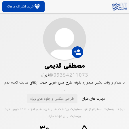
diamond
خرید اشتراک ماهانه
person_add
مصطفی قدیمی
@09354211073
تهران
با سلام و وقت بخیر امیدوارم بتونم طرح های خوبی جهت ارتقای سایت انجام بدم
.
مهارت های طراح :
طراحی میکس و جلوه های ویژه
توجه : وبسایت مسترطرح تنها مسئولیت پرداخت ها و خرید های انجام شده درون خود
وبسایت را بر عهده دارد