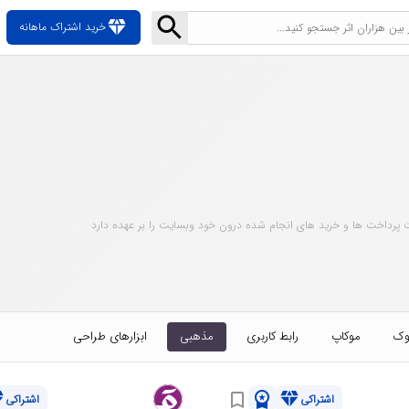
diamond
خرید اشتراک ماهانه
 پرداخت ها و خرید های انجام شده درون خود وبسایت را بر عهده دارد
وک
موکاپ
رابط کاربری
مذهبی
ابزارهای طراحی
nd
workspace_premium
diamond
bookmark_border
اشتراکی
اشتراکی