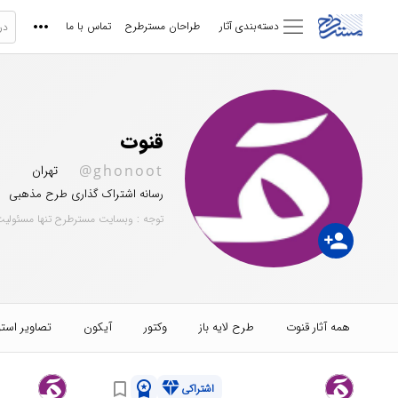
دسته‌بندی آثار
طراحان مسترطرح
تماس با ما
قنوت
@ghonoot
تهران
رسانه اشتراک گذاری طرح مذهبی
توجه : وبسایت مسترطرح تنها مسئولیت
person_add
همه آثار قنوت
طرح لایه باز
وکتور
آیکون
تصاویر است
workspace_premium
diamond
bookmark_border
اشتراکی