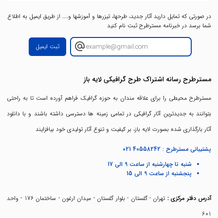
در صورتی که تمایل دارید آثار جدید، طرحها، تیزرها و آموزشها و.... از طریق ایمیل به اطلاع
شما برسد در خبرنامه مسترطرح ثبت نام کنید
ثبت ایمیل
مسترطرح رسانه اشتراک طرح گرافیکی لایه باز
مسترطرح محیطی را برای علاقه مندان به حوزه گرافیک فراهم آورده است تا به راحتی
بتوانند به جدیدترین آثار گرافیکی در تمامی زمینه ها دسترسی داشته باشند و با دانلود
آثار بارگذاری شده بصورت لایه باز، بر کیفیت و تنوع آثار تولیدی خود بیافزایند
پشتیبانی مسترطرح :
021 40558242
شنبه تا چهارشنبه از ساعت 9 الی 17
پنجشنبه از ساعت 9 الی 15
آدرس دفتر مرکزی :
تهران - گلستان - بلوار گلستان - میدان ارغون - ساختمان 176 - واحد
601