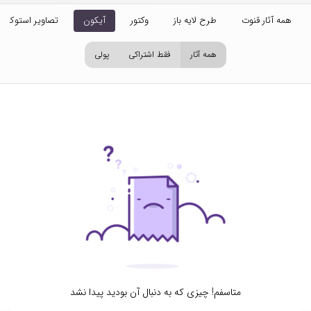
همه آثار قنوت
طرح لایه باز
وکتور
آیکون
تصاویر استوک
همه آثار
فقط اشتراکی
پولی
متاسفم! چیزی که به دنبال آن بودید پیدا نشد