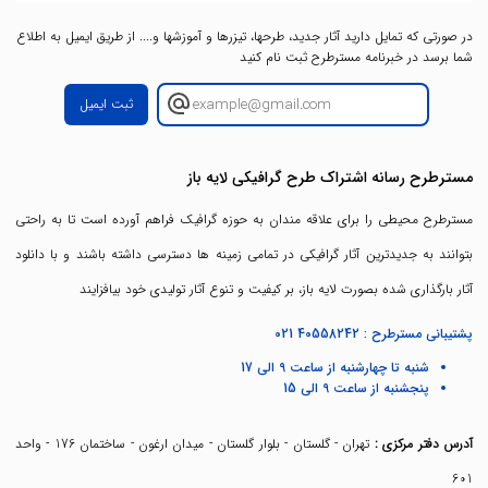
در صورتی که تمایل دارید آثار جدید، طرحها، تیزرها و آموزشها و.... از طریق ایمیل به اطلاع
شما برسد در خبرنامه مسترطرح ثبت نام کنید
ثبت ایمیل
مسترطرح رسانه اشتراک طرح گرافیکی لایه باز
مسترطرح محیطی را برای علاقه مندان به حوزه گرافیک فراهم آورده است تا به راحتی
بتوانند به جدیدترین آثار گرافیکی در تمامی زمینه ها دسترسی داشته باشند و با دانلود
آثار بارگذاری شده بصورت لایه باز، بر کیفیت و تنوع آثار تولیدی خود بیافزایند
پشتیبانی مسترطرح :
021 40558242
شنبه تا چهارشنبه از ساعت 9 الی 17
پنجشنبه از ساعت 9 الی 15
آدرس دفتر مرکزی :
تهران - گلستان - بلوار گلستان - میدان ارغون - ساختمان 176 - واحد
601