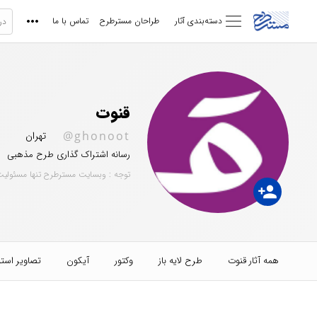
دسته‌بندی آثار
طراحان مسترطرح
تماس با ما
قنوت
@ghonoot
تهران
رسانه اشتراک گذاری طرح مذهبی
توجه : وبسایت مسترطرح تنها مسئولیت
person_add
همه آثار قنوت
طرح لایه باز
وکتور
آیکون
تصاویر است