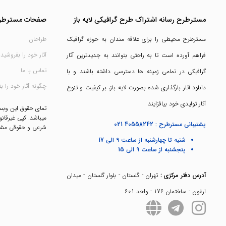
مسترطرح رسانه اشتراک طرح گرافیکی لایه باز
صفحات مسترطر
مسترطرح محیطی را برای علاقه مندان به حوزه گرافیک
طراحان
آثار خود را بفروشید
فراهم آورده است تا به راحتی بتوانند به جدیدترین آثار
تماس با ما
گرافیکی در تمامی زمینه ها دسترسی داشته باشند و با
چگونه آثار خود را ب
دانلود آثار بارگذاری شده بصورت لایه باز، بر کیفیت و تنوع
آثار تولیدی خود بیافزایند
تمای حقوق این وب
میباشد. کپی غیرقانو
پشتیبانی مسترطرح :
021 40558242
شرعی و حقوقی مشک
شنبه تا چهارشنبه از ساعت 9 الی 17
پنجشنبه از ساعت 9 الی 15
آدرس دفتر مرکزی :
تهران - گلستان - بلوار گلستان - میدان
ارغون - ساختمان 176 - واحد 601