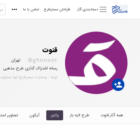
دسته‌بندی آثار
طراحان مسترطرح
تماس با ما
قنوت
@ghonoot
تهران
رسانه اشتراک گذاری طرح مذهبی
توجه : وبسایت مسترطرح تنها مسئولیت
person_add
همه آثار قنوت
طرح لایه باز
وکتور
آیکون
تصاویر است