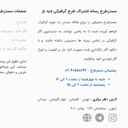
مسترطرح رسانه اشتراک طرح گرافیکی لایه باز
صفحات مسترطر
مسترطرح محیطی را برای علاقه مندان به حوزه گرافیک
طراحان
آثار خود را بفروشید
فراهم آورده است تا به راحتی بتوانند به جدیدترین آثار
تماس با ما
گرافیکی در تمامی زمینه ها دسترسی داشته باشند و با
چگونه آثار خود را ب
دانلود آثار بارگذاری شده بصورت لایه باز، بر کیفیت و تنوع
آثار تولیدی خود بیافزایند
تمای حقوق این وب
میباشد. کپی غیرقانو
پشتیبانی مسترطرح :
021 40558242
شرعی و حقوقی مشک
شنبه تا چهارشنبه از ساعت 9 الی 17
پنجشنبه از ساعت 9 الی 15
آدرس دفتر مرکزی :
تهران - گلستان - بلوار گلستان - میدان
ارغون - ساختمان 176 - واحد 601