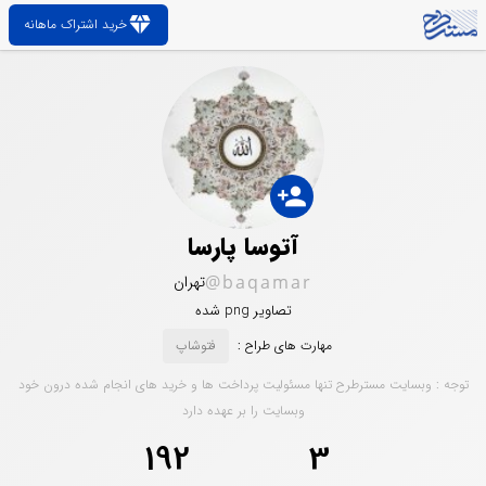
diamond
خرید اشتراک ماهانه
person_add
آتوسا پارسا
@baqamar
تهران
تصاویر png شده
مهارت های طراح :
فتوشاپ
توجه : وبسایت مسترطرح تنها مسئولیت پرداخت ها و خرید های انجام شده درون خود
وبسایت را بر عهده دارد
192
3