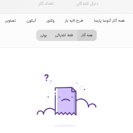
دنبال کنندگان
تعداد آثار
همه آثار آتوسا پارسا
طرح لایه باز
وکتور
آیکون
تصاویر اس
همه آثار
فقط اشتراکی
پولی