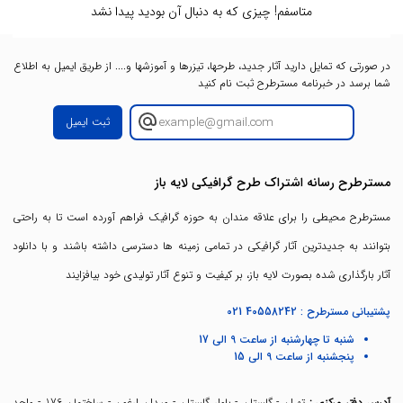
متاسفم! چیزی که به دنبال آن بودید پیدا نشد
در صورتی که تمایل دارید آثار جدید، طرحها، تیزرها و آموزشها و.... از طریق ایمیل به اطلاع
شما برسد در خبرنامه مسترطرح ثبت نام کنید
ثبت ایمیل
مسترطرح رسانه اشتراک طرح گرافیکی لایه باز
مسترطرح محیطی را برای علاقه مندان به حوزه گرافیک فراهم آورده است تا به راحتی
بتوانند به جدیدترین آثار گرافیکی در تمامی زمینه ها دسترسی داشته باشند و با دانلود
آثار بارگذاری شده بصورت لایه باز، بر کیفیت و تنوع آثار تولیدی خود بیافزایند
پشتیبانی مسترطرح :
021 40558242
شنبه تا چهارشنبه از ساعت 9 الی 17
پنجشنبه از ساعت 9 الی 15
آدرس دفتر مرکزی :
تهران - گلستان - بلوار گلستان - میدان ارغون - ساختمان 176 - واحد