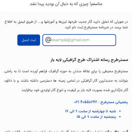
متاسفم! چیزی که به دنبال آن بودید پیدا نشد
در صورتی که تمایل دارید آثار جدید، طرحها، تیزرها و آموزشها و.... از طریق ایمیل به اطلاع
شما برسد در خبرنامه مسترطرح ثبت نام کنید
ثبت ایمیل
مسترطرح رسانه اشتراک طرح گرافیکی لایه باز
مسترطرح محیطی را برای علاقه مندان به حوزه گرافیک فراهم آورده است تا به راحتی
بتوانند به جدیدترین آثار گرافیکی در تمامی زمینه ها دسترسی داشته باشند و با دانلود
آثار بارگذاری شده بصورت لایه باز، بر کیفیت و تنوع آثار تولیدی خود بیافزایند
پشتیبانی مسترطرح :
021 40558242
شنبه تا چهارشنبه از ساعت 9 الی 17
پنجشنبه از ساعت 9 الی 15
آدرس دفتر مرکزی :
تهران - گلستان - بلوار گلستان - میدان ارغون - ساختمان 176 - واحد