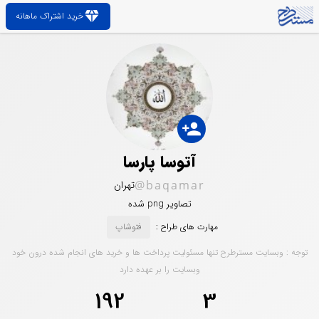
diamond
خرید اشتراک ماهانه
person_add
آتوسا پارسا
@baqamar
تهران
تصاویر png شده
مهارت های طراح :
فتوشاپ
توجه : وبسایت مسترطرح تنها مسئولیت پرداخت ها و خرید های انجام شده درون خود
وبسایت را بر عهده دارد
192
3