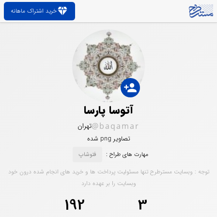
diamond
خرید اشتراک ماهانه
person_add
آتوسا پارسا
@baqamar
تهران
تصاویر png شده
مهارت های طراح :
فتوشاپ
توجه : وبسایت مسترطرح تنها مسئولیت پرداخت ها و خرید های انجام شده درون خود
وبسایت را بر عهده دارد
192
3