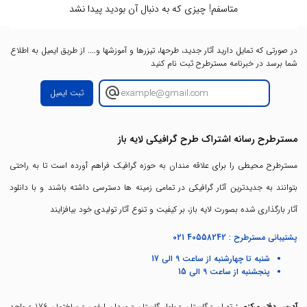
متاسفم! چیزی که به دنبال آن بودید پیدا نشد
در صورتی که تمایل دارید آثار جدید، طرحها، تیزرها و آموزشها و.... از طریق ایمیل به اطلاع
شما برسد در خبرنامه مسترطرح ثبت نام کنید
ثبت ایمیل
مسترطرح رسانه اشتراک طرح گرافیکی لایه باز
مسترطرح محیطی را برای علاقه مندان به حوزه گرافیک فراهم آورده است تا به راحتی
بتوانند به جدیدترین آثار گرافیکی در تمامی زمینه ها دسترسی داشته باشند و با دانلود
آثار بارگذاری شده بصورت لایه باز، بر کیفیت و تنوع آثار تولیدی خود بیافزایند
پشتیبانی مسترطرح :
021 40558242
شنبه تا چهارشنبه از ساعت 9 الی 17
پنجشنبه از ساعت 9 الی 15
آدرس دفتر مرکزی :
تهران - گلستان - بلوار گلستان - میدان ارغون - ساختمان 176 - واحد