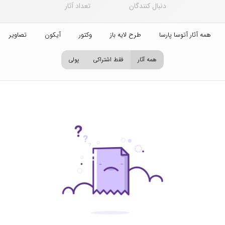
دنبال کنندگان
تعداد آثار
همه آثار آتوسا پارسا
طرح لایه باز
وکتور
آیکون
تصاویر اس
همه آثار
فقط اشتراکی
پولی