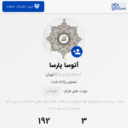
diamond
خرید اشتراک ماهانه
person_add
آتوسا پارسا
@baqamar
تهران
تصاویر png شده
مهارت های طراح :
فتوشاپ
توجه : وبسایت مسترطرح تنها مسئولیت پرداخت ها و خرید های انجام شده درون خود
وبسایت را بر عهده دارد
192
3