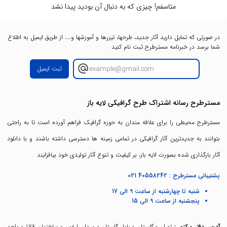
متاسفم! چیزی که به دنبال آن بودید پیدا نشد
در صورتی که تمایل دارید آثار جدید، طرحها، تیزرها و آموزشها و.... از طریق ایمیل به اطلاع
شما برسد در خبرنامه مسترطرح ثبت نام کنید
ثبت ایمیل
مسترطرح رسانه اشتراک طرح گرافیکی لایه باز
مسترطرح محیطی را برای علاقه مندان به حوزه گرافیک فراهم آورده است تا به راحتی
بتوانند به جدیدترین آثار گرافیکی در تمامی زمینه ها دسترسی داشته باشند و با دانلود
آثار بارگذاری شده بصورت لایه باز، بر کیفیت و تنوع آثار تولیدی خود بیافزایند
پشتیبانی مسترطرح :
021 40558242
شنبه تا چهارشنبه از ساعت 9 الی 17
پنجشنبه از ساعت 9 الی 15
آدرس دفتر مرکزی :
تهران - گلستان - بلوار گلستان - میدان ارغون - ساختمان 176 - واحد