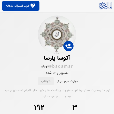
diamond
خرید اشتراک ماهانه
person_add
آتوسا پارسا
@baqamar
تهران
تصاویر png شده
مهارت های طراح :
فتوشاپ
توجه : وبسایت مسترطرح تنها مسئولیت پرداخت ها و خرید های انجام شده درون خود
وبسایت را بر عهده دارد
192
3