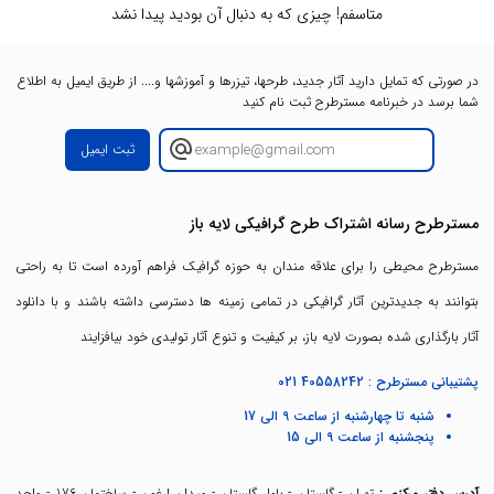
متاسفم! چیزی که به دنبال آن بودید پیدا نشد
در صورتی که تمایل دارید آثار جدید، طرحها، تیزرها و آموزشها و.... از طریق ایمیل به اطلاع
شما برسد در خبرنامه مسترطرح ثبت نام کنید
ثبت ایمیل
مسترطرح رسانه اشتراک طرح گرافیکی لایه باز
مسترطرح محیطی را برای علاقه مندان به حوزه گرافیک فراهم آورده است تا به راحتی
بتوانند به جدیدترین آثار گرافیکی در تمامی زمینه ها دسترسی داشته باشند و با دانلود
آثار بارگذاری شده بصورت لایه باز، بر کیفیت و تنوع آثار تولیدی خود بیافزایند
پشتیبانی مسترطرح :
021 40558242
شنبه تا چهارشنبه از ساعت 9 الی 17
پنجشنبه از ساعت 9 الی 15
آدرس دفتر مرکزی :
تهران - گلستان - بلوار گلستان - میدان ارغون - ساختمان 176 - واحد