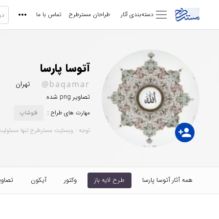
دسته‌بندی آثار
طراحان مسترطرح
تماس با ما
آتوسا پارسا
@baqamar
تهران
تصاویر png شده
مهارت های طراح :
فتوشاپ
person_add
توجه : وبسایت مسترطرح تنها مسئولیت
همه آثار آتوسا پارسا
طرح لایه باز
وکتور
آیکون
تصاوی