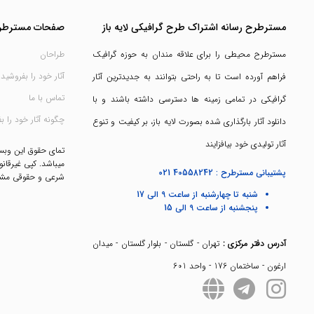
مسترطرح رسانه اشتراک طرح گرافیکی لایه باز
صفحات مسترطر
مسترطرح محیطی را برای علاقه مندان به حوزه گرافیک
طراحان
آثار خود را بفروشید
فراهم آورده است تا به راحتی بتوانند به جدیدترین آثار
تماس با ما
گرافیکی در تمامی زمینه ها دسترسی داشته باشند و با
چگونه آثار خود را ب
دانلود آثار بارگذاری شده بصورت لایه باز، بر کیفیت و تنوع
آثار تولیدی خود بیافزایند
تمای حقوق این وب
میباشد. کپی غیرقانو
پشتیبانی مسترطرح :
021 40558242
شرعی و حقوقی مشک
شنبه تا چهارشنبه از ساعت 9 الی 17
پنجشنبه از ساعت 9 الی 15
آدرس دفتر مرکزی :
تهران - گلستان - بلوار گلستان - میدان
ارغون - ساختمان 176 - واحد 601