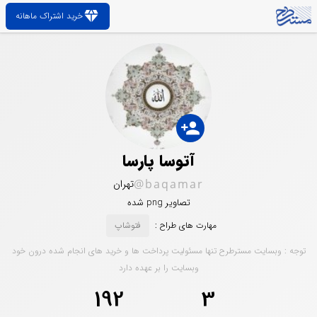
diamond
خرید اشتراک ماهانه
person_add
آتوسا پارسا
@baqamar
تهران
تصاویر png شده
مهارت های طراح :
فتوشاپ
توجه : وبسایت مسترطرح تنها مسئولیت پرداخت ها و خرید های انجام شده درون خود
وبسایت را بر عهده دارد
192
3