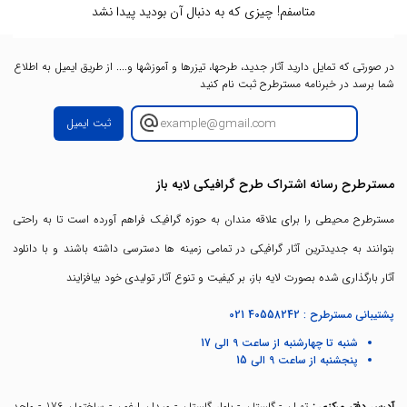
متاسفم! چیزی که به دنبال آن بودید پیدا نشد
در صورتی که تمایل دارید آثار جدید، طرحها، تیزرها و آموزشها و.... از طریق ایمیل به اطلاع
شما برسد در خبرنامه مسترطرح ثبت نام کنید
ثبت ایمیل
مسترطرح رسانه اشتراک طرح گرافیکی لایه باز
مسترطرح محیطی را برای علاقه مندان به حوزه گرافیک فراهم آورده است تا به راحتی
بتوانند به جدیدترین آثار گرافیکی در تمامی زمینه ها دسترسی داشته باشند و با دانلود
آثار بارگذاری شده بصورت لایه باز، بر کیفیت و تنوع آثار تولیدی خود بیافزایند
پشتیبانی مسترطرح :
021 40558242
شنبه تا چهارشنبه از ساعت 9 الی 17
پنجشنبه از ساعت 9 الی 15
آدرس دفتر مرکزی :
تهران - گلستان - بلوار گلستان - میدان ارغون - ساختمان 176 - واحد