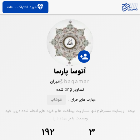
diamond
خرید اشتراک ماهانه
person_add
آتوسا پارسا
@baqamar
تهران
تصاویر png شده
مهارت های طراح :
فتوشاپ
توجه : وبسایت مسترطرح تنها مسئولیت پرداخت ها و خرید های انجام شده درون خود
وبسایت را بر عهده دارد
192
3