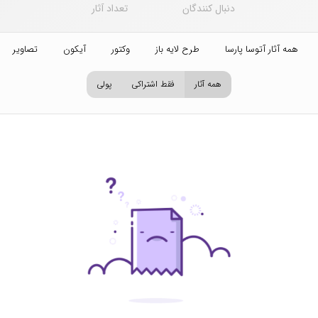
دنبال کنندگان
تعداد آثار
همه آثار آتوسا پارسا
طرح لایه باز
وکتور
آیکون
تصاویر اس
همه آثار
فقط اشتراکی
پولی