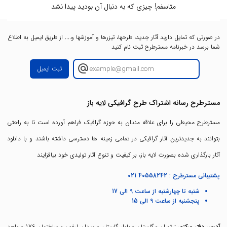
متاسفم! چیزی که به دنبال آن بودید پیدا نشد
در صورتی که تمایل دارید آثار جدید، طرحها، تیزرها و آموزشها و.... از طریق ایمیل به اطلاع
شما برسد در خبرنامه مسترطرح ثبت نام کنید
ثبت ایمیل
مسترطرح رسانه اشتراک طرح گرافیکی لایه باز
مسترطرح محیطی را برای علاقه مندان به حوزه گرافیک فراهم آورده است تا به راحتی
بتوانند به جدیدترین آثار گرافیکی در تمامی زمینه ها دسترسی داشته باشند و با دانلود
آثار بارگذاری شده بصورت لایه باز، بر کیفیت و تنوع آثار تولیدی خود بیافزایند
پشتیبانی مسترطرح :
021 40558242
شنبه تا چهارشنبه از ساعت 9 الی 17
پنجشنبه از ساعت 9 الی 15
آدرس دفتر مرکزی :
تهران - گلستان - بلوار گلستان - میدان ارغون - ساختمان 176 - واحد