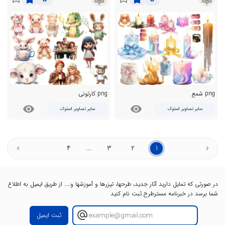
png شمع
png کارتونی
visibility
visibility
سایر تصاویر استوک
سایر تصاویر استوک
4
...
3
2
1
در صورتی که تمایل دارید آثار جدید، طرحها، تیزرها و آموزشها و.... از طریق ایمیل به اطلاع
شما برسد در خبرنامه مسترطرح ثبت نام کنید
ثبت ایمیل