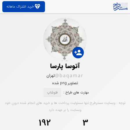
diamond
خرید اشتراک ماهانه
person_add
آتوسا پارسا
@baqamar
تهران
تصاویر png شده
مهارت های طراح :
فتوشاپ
توجه : وبسایت مسترطرح تنها مسئولیت پرداخت ها و خرید های انجام شده درون خود
وبسایت را بر عهده دارد
192
3