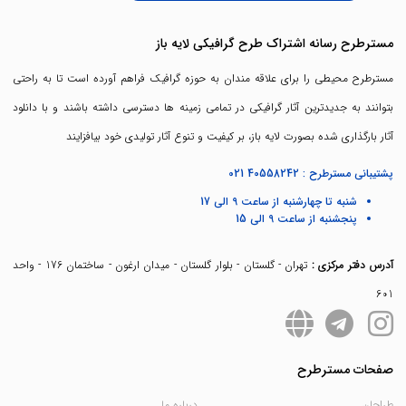
مسترطرح رسانه اشتراک طرح گرافیکی لایه باز
مسترطرح محیطی را برای علاقه مندان به حوزه گرافیک فراهم آورده است تا به راحتی
بتوانند به جدیدترین آثار گرافیکی در تمامی زمینه ها دسترسی داشته باشند و با دانلود
آثار بارگذاری شده بصورت لایه باز، بر کیفیت و تنوع آثار تولیدی خود بیافزایند
پشتیبانی مسترطرح :
021 40558242
شنبه تا چهارشنبه از ساعت 9 الی 17
پنجشنبه از ساعت 9 الی 15
آدرس دفتر مرکزی :
تهران - گلستان - بلوار گلستان - میدان ارغون - ساختمان 176 - واحد
601
صفحات مسترطرح
طراحان
درباره ما