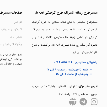
مسترطرح رسانه اشتراک طرح گرافیکی لایه باز
صفحات مسترطر
مسترطرح محیطی را برای علاقه مندان به حوزه گرافیک
طراحان
آثار خود را بفروشید
فراهم آورده است تا به راحتی بتوانند به جدیدترین آثار
تماس با ما
گرافیکی در تمامی زمینه ها دسترسی داشته باشند و با
چگونه آثار خود را ب
دانلود آثار بارگذاری شده بصورت لایه باز، بر کیفیت و تنوع
آثار تولیدی خود بیافزایند
تمای حقوق این وب
میباشد. کپی غیرقانو
پشتیبانی مسترطرح :
021 40558242
شرعی و حقوقی مشک
شنبه تا چهارشنبه از ساعت 9 الی 17
پنجشنبه از ساعت 9 الی 15
آدرس دفتر مرکزی :
تهران - گلستان - بلوار گلستان - میدان
ارغون - ساختمان 176 - واحد 601