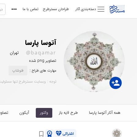
دسته‌بندی آثار
طراحان مسترطرح
تماس با ما
آتوسا پارسا
@baqamar
تهران
تصاویر png شده
مهارت های طراح :
فتوشاپ
person_add
توجه : وبسایت مسترطرح تنها مسئولیت
همه آثار آتوسا پارسا
طرح لایه باز
وکتور
آیکون
تصاوی
workspace_premium
diamond
bookmark_border
اشتراکی