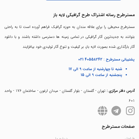
مسترطرح رسانه اشتراک طرح گرافیکی لایه باز
مسترطرح محیطی را برای علاقه مندان به حوزه گرافیک فراهم آورده است تا به راحتی
بتوانند به جدیدترین آثار گرافیکی در تمامی زمینه ها دسترسی داشته باشند و با دانلود
آثار بارگذاری شده بصورت لایه باز، بر کیفیت و تنوع آثار تولیدی خود بیافزایند
پشتیبانی مسترطرح :
021 40558242
شنبه تا چهارشنبه از ساعت 9 الی 17
پنجشنبه از ساعت 9 الی 15
آدرس دفتر مرکزی :
تهران - گلستان - بلوار گلستان - میدان ارغون - ساختمان 176 - واحد
601
صفحات مسترطرح
طراحان
درباره ما