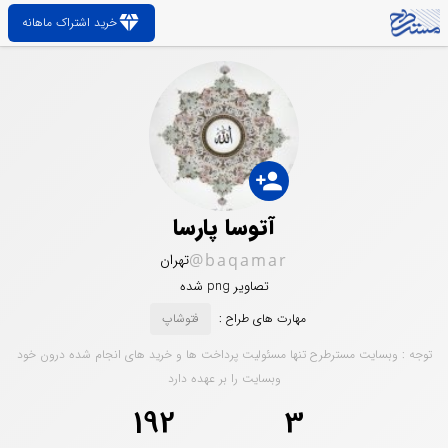
diamond
خرید اشتراک ماهانه
person_add
آتوسا پارسا
@baqamar
تهران
تصاویر png شده
مهارت های طراح :
فتوشاپ
توجه : وبسایت مسترطرح تنها مسئولیت پرداخت ها و خرید های انجام شده درون خود
وبسایت را بر عهده دارد
192
3