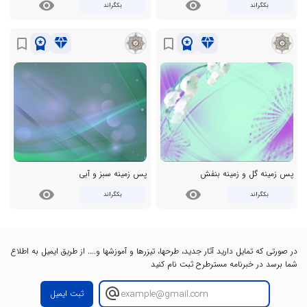
visibility
visibility
بکگراند
بکگراند
workspace_premium
diamond
workspace_premium
diamond
bookmark_border
bookmark_border
پس زمینه گل و زمینه بنفش
پس زمینه سبز و آبی
visibility
visibility
بکگراند
بکگراند
در صورتی که تمایل دارید آثار جدید، طرحها، تیزرها و آموزشها و.... از طریق ایمیل به اطلاع
شما برسد در خبرنامه مسترطرح ثبت نام کنید
ثبت ایمیل