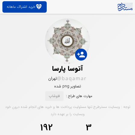
diamond
خرید اشتراک ماهانه
person_add
آتوسا پارسا
@baqamar
تهران
تصاویر png شده
مهارت های طراح :
فتوشاپ
توجه : وبسایت مسترطرح تنها مسئولیت پرداخت ها و خرید های انجام شده درون خود
وبسایت را بر عهده دارد
192
3