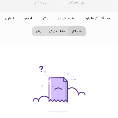
دنبال کنندگان
تعداد آثار
همه آثار آتوسا پارسا
طرح لایه باز
وکتور
آیکون
تصاویر اس
همه آثار
فقط اشتراکی
پولی