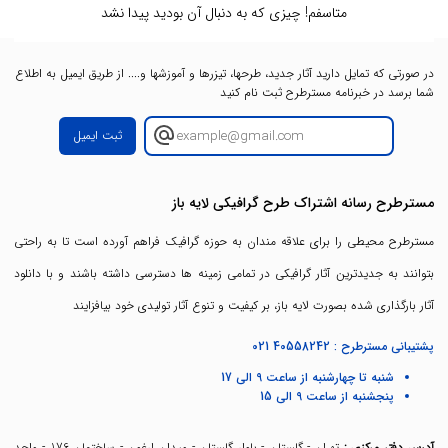
متاسفم! چیزی که به دنبال آن بودید پیدا نشد
در صورتی که تمایل دارید آثار جدید، طرحها، تیزرها و آموزشها و.... از طریق ایمیل به اطلاع
شما برسد در خبرنامه مسترطرح ثبت نام کنید
ثبت ایمیل
مسترطرح رسانه اشتراک طرح گرافیکی لایه باز
مسترطرح محیطی را برای علاقه مندان به حوزه گرافیک فراهم آورده است تا به راحتی
بتوانند به جدیدترین آثار گرافیکی در تمامی زمینه ها دسترسی داشته باشند و با دانلود
آثار بارگذاری شده بصورت لایه باز، بر کیفیت و تنوع آثار تولیدی خود بیافزایند
پشتیبانی مسترطرح :
021 40558242
شنبه تا چهارشنبه از ساعت 9 الی 17
پنجشنبه از ساعت 9 الی 15
آدرس دفتر مرکزی :
تهران - گلستان - بلوار گلستان - میدان ارغون - ساختمان 176 - واحد