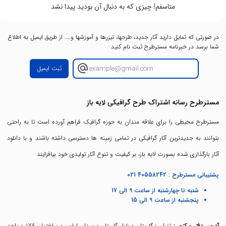
متاسفم! چیزی که به دنبال آن بودید پیدا نشد
در صورتی که تمایل دارید آثار جدید، طرحها، تیزرها و آموزشها و.... از طریق ایمیل به اطلاع
شما برسد در خبرنامه مسترطرح ثبت نام کنید
ثبت ایمیل
مسترطرح رسانه اشتراک طرح گرافیکی لایه باز
مسترطرح محیطی را برای علاقه مندان به حوزه گرافیک فراهم آورده است تا به راحتی
بتوانند به جدیدترین آثار گرافیکی در تمامی زمینه ها دسترسی داشته باشند و با دانلود
آثار بارگذاری شده بصورت لایه باز، بر کیفیت و تنوع آثار تولیدی خود بیافزایند
پشتیبانی مسترطرح :
021 40558242
شنبه تا چهارشنبه از ساعت 9 الی 17
پنجشنبه از ساعت 9 الی 15
آدرس دفتر مرکزی :
تهران - گلستان - بلوار گلستان - میدان ارغون - ساختمان 176 - واحد