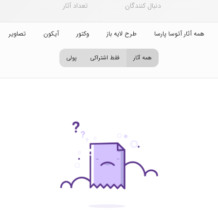
دنبال کنندگان
تعداد آثار
همه آثار آتوسا پارسا
طرح لایه باز
وکتور
آیکون
تصاویر اس
همه آثار
فقط اشتراکی
پولی