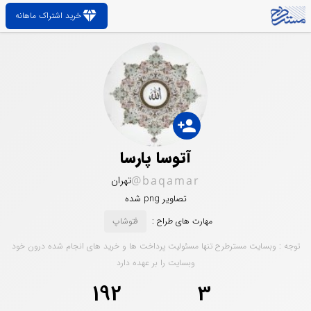
diamond
خرید اشتراک ماهانه
person_add
آتوسا پارسا
@baqamar
تهران
تصاویر png شده
مهارت های طراح :
فتوشاپ
توجه : وبسایت مسترطرح تنها مسئولیت پرداخت ها و خرید های انجام شده درون خود
وبسایت را بر عهده دارد
192
3